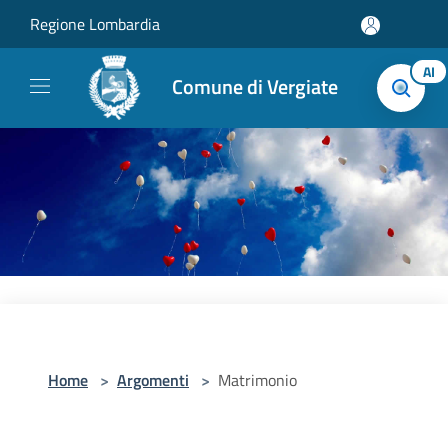
Salta al contenuto principale
Regione Lombardia
AI
Comune di Vergiate
Home
>
Argomenti
>
Matrimonio