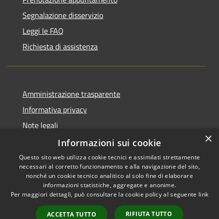
Segnalazione disservizio
Leggi le FAQ
Richiesta di assistenza
Amministrazione trasparente
Informativa privacy
Note legali
×
Dichiarazione di accessibilità
Informazioni sui cookie
Questo sito web utilizza cookie tecnici e assimilati strettamente
necessari al corretto funzionamento e alla navigazione del sito,
nonché un cookie tecnico analitico al solo fine di elaborare
informazioni statistiche, aggregate e anonime.
RSS
Copyright © 2026 • Comune di
Per maggiori dettagli, può consultare la cookie policy al seguente
link
Accessibilità
Vergiate • Powered by
Privacy
Municipium
Accesso
•
RIFIUTA TUTTO
ACCETTA TUTTO