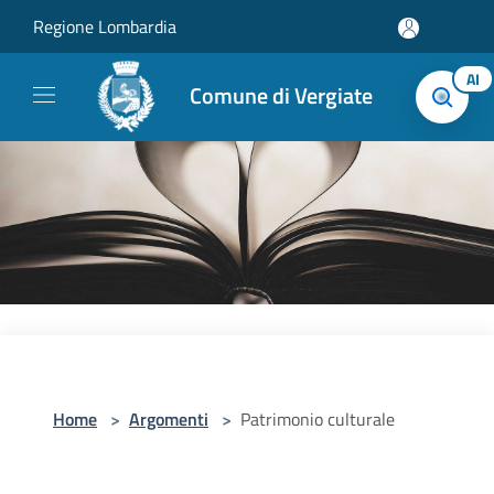
Salta al contenuto principale
Regione Lombardia
AI
Comune di Vergiate
Home
>
Argomenti
>
Patrimonio culturale