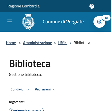
Salta al contenuto principale
Regione Lombardia
AI
Comune di Vergiate
Home
>
Amministrazione
>
Uffici
>
Biblioteca
Biblioteca
Gestione biblioteca.
Condividi
Vedi azioni
Argomenti:
Patrimonio culturale