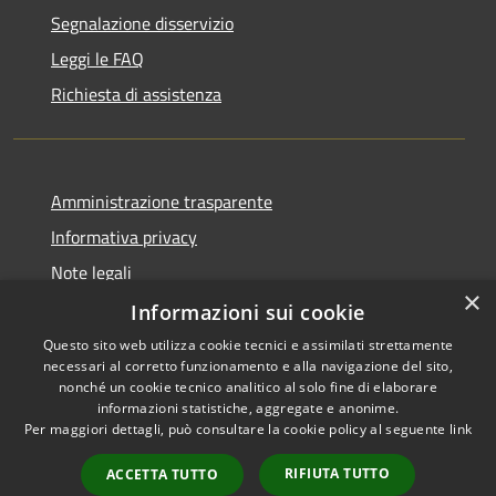
Segnalazione disservizio
Leggi le FAQ
Richiesta di assistenza
Amministrazione trasparente
Informativa privacy
Note legali
×
Dichiarazione di accessibilità
Informazioni sui cookie
Questo sito web utilizza cookie tecnici e assimilati strettamente
necessari al corretto funzionamento e alla navigazione del sito,
nonché un cookie tecnico analitico al solo fine di elaborare
informazioni statistiche, aggregate e anonime.
RSS
Copyright © 2026 • Comune di
Per maggiori dettagli, può consultare la cookie policy al seguente
link
Accessibilità
Vergiate • Powered by
Privacy
Municipium
Accesso
•
RIFIUTA TUTTO
ACCETTA TUTTO