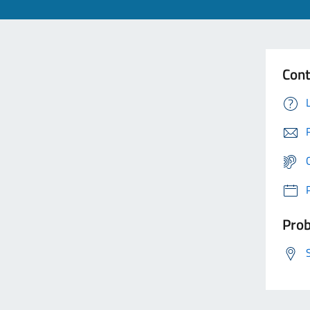
Cont
Prob