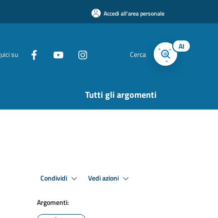
Accedi all'area personale
AI
uici su
Cerca
Tutti gli argomenti
Condividi
Vedi azioni
Argomenti: