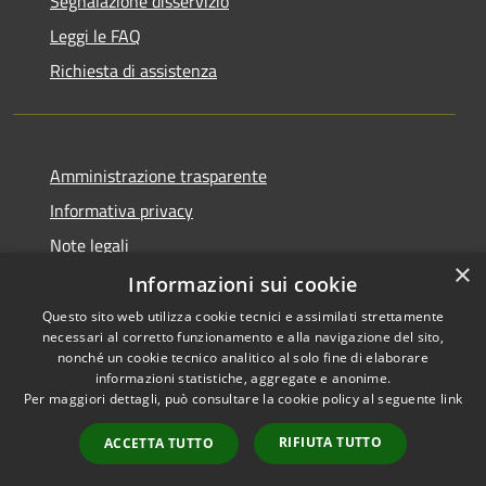
Segnalazione disservizio
Leggi le FAQ
Richiesta di assistenza
Amministrazione trasparente
Informativa privacy
Note legali
×
Dichiarazione di accessibilità
Informazioni sui cookie
Questo sito web utilizza cookie tecnici e assimilati strettamente
necessari al corretto funzionamento e alla navigazione del sito,
nonché un cookie tecnico analitico al solo fine di elaborare
informazioni statistiche, aggregate e anonime.
RSS
Copyright © 2026 • Comune di
Per maggiori dettagli, può consultare la cookie policy al seguente
link
Accessibilità
Vergiate • Powered by
Privacy
Municipium
Accesso
•
RIFIUTA TUTTO
ACCETTA TUTTO
Cookie
redazione