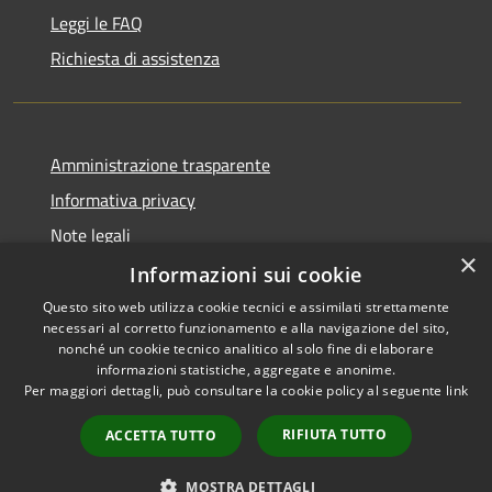
Leggi le FAQ
Richiesta di assistenza
Amministrazione trasparente
Informativa privacy
Note legali
×
Dichiarazione di accessibilità
Informazioni sui cookie
Questo sito web utilizza cookie tecnici e assimilati strettamente
necessari al corretto funzionamento e alla navigazione del sito,
nonché un cookie tecnico analitico al solo fine di elaborare
informazioni statistiche, aggregate e anonime.
RSS
Copyright © 2026 • Comune di
Per maggiori dettagli, può consultare la cookie policy al seguente
link
Accessibilità
Vergiate • Powered by
Privacy
Municipium
Accesso
•
RIFIUTA TUTTO
ACCETTA TUTTO
Cookie
redazione
Mappa del sito
MOSTRA DETTAGLI