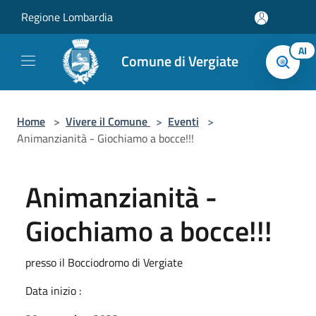
Salta al contenuto principale
Regione Lombardia
AI
Comune di Vergiate
Home
>
Vivere il Comune
>
Eventi
>
Animanzianità - Giochiamo a bocce!!!
Animanzianità -
Giochiamo a bocce!!!
presso il Bocciodromo di Vergiate
Data inizio :