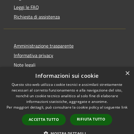
Leggi le FAQ
Richiesta di assistenza
Amministrazione trasparente
Informativa privacy
Note legali
×
Dichiarazione di accessibilità
Informazioni sui cookie
Questo sito web utilizza cookie tecnici e assimilati strettamente
necessari al corretto funzionamento e alla navigazione del sito,
nonché un cookie tecnico analitico al solo fine di elaborare
informazioni statistiche, aggregate e anonime.
RSS
Copyright © 2026 • Comune di
Per maggiori dettagli, può consultare la cookie policy al seguente
link
Accessibilità
Vergiate • Powered by
Privacy
Municipium
Accesso
•
RIFIUTA TUTTO
ACCETTA TUTTO
Cookie
redazione
Mappa del sito
MOSTRA DETTAGLI