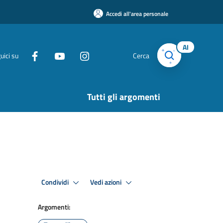
Accedi all'area personale
AI
uici su
Cerca
Tutti gli argomenti
Condividi
Vedi azioni
Argomenti: