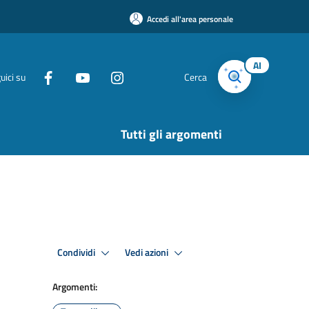
Accedi all'area personale
AI
uici su
Cerca
Tutti gli argomenti
Condividi
Vedi azioni
Argomenti: