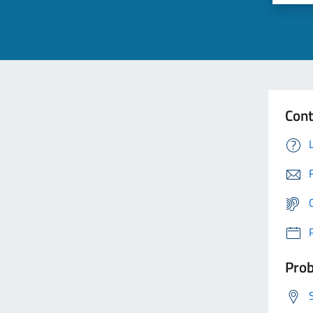
Cont
Prob