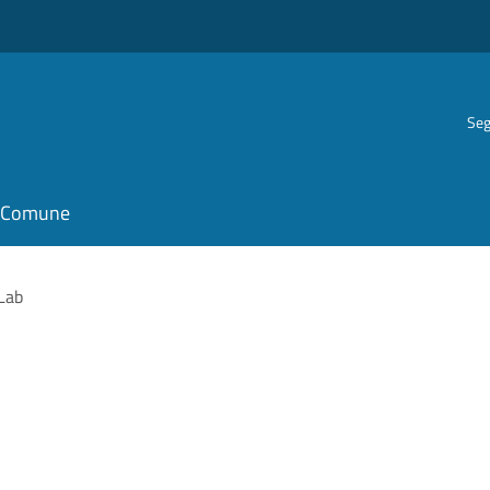
Seg
il Comune
Lab