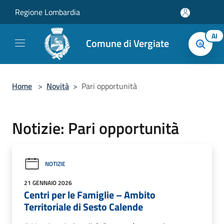
Salta al contenuto principale
Regione Lombardia
AI
Comune di Vergiate
Home
>
Novità
>
Pari opportunità
Notizie: Pari opportunità
NOTIZIE
21 GENNAIO 2026
Centri per le Famiglie – Ambito
Territoriale di Sesto Calende