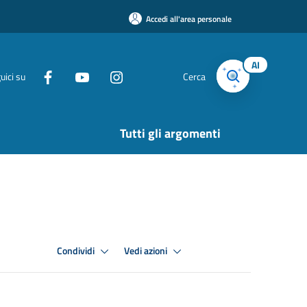
Accedi all'area personale
AI
uici su
Cerca
Tutti gli argomenti
Condividi
Vedi azioni