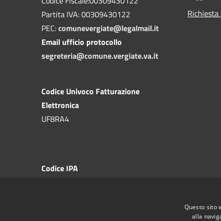
Codice Fiscale:00309430122
Richiesta 
Partita IVA: 00309430122
PEC:
comunevergiate@legalmail.it
Email ufficio protocollo
segreteria@comune.vergiate.va.it
Codice Univoco Fatturazione
Elettronica
UF8RA4
Codice IPA
c_l765
Questo sito 
alla navig