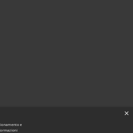
×
nzionamento e
nformazioni