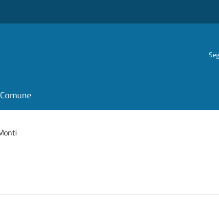
Seg
il Comune
Monti