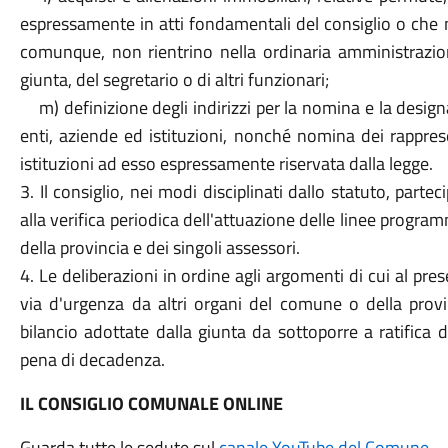
espressamente in atti fondamentali del consiglio o che
comunque, non rientrino nella ordinaria amministrazion
giunta, del segretario o di altri funzionari;
m) definizione degli indirizzi per la nomina e la desig
enti, aziende ed istituzioni, nonché nomina dei rappres
istituzioni ad esso espressamente riservata dalla legge.
3. Il consiglio, nei modi disciplinati dallo statuto, parte
alla verifica periodica dell'attuazione delle linee progr
della provincia e dei singoli assessori.
4. Le deliberazioni in ordine agli argomenti di cui al pr
via d'urgenza da altri organi del comune o della provinc
bilancio adottate dalla giunta da sottoporre a ratifica d
pena di decadenza.
IL CONSIGLIO COMUNALE ONLINE
Guarda tutte le sedute sul
canale YouTube del Comune
.