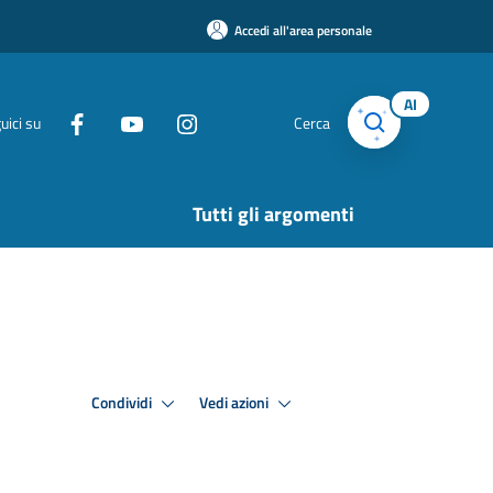
Accedi all'area personale
AI
uici su
Cerca
Tutti gli argomenti
Condividi
Vedi azioni