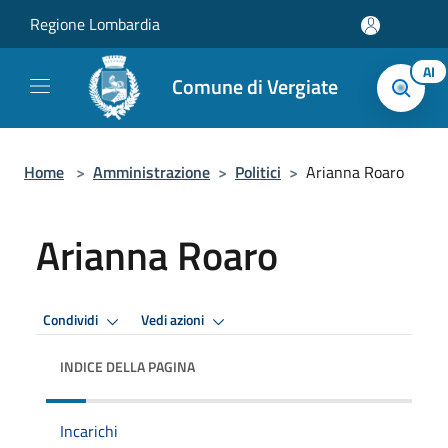
Salta al contenuto principale
Regione Lombardia
AI
Comune di Vergiate
Home
>
Amministrazione
>
Politici
>
Arianna Roaro
Arianna Roaro
Condividi
Vedi azioni
INDICE DELLA PAGINA
Incarichi