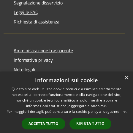
Segnalazione disservizio
Leggi le FAQ
Richiesta di assistenza
Amministrazione trasparente
Informativa privacy
Note legali
×
Dichiarazione di accessibilità
Informazioni sui cookie
Questo sito web utilizza cookie tecnici e assimilati strettamente
necessari al corretto funzionamento e alla navigazione del sito,
nonché un cookie tecnico analitico al solo fine di elaborare
informazioni statistiche, aggregate e anonime.
RSS
Copyright © 2026 • Comune di
Per maggiori dettagli, può consultare la cookie policy al seguente
link
Accessibilità
Vergiate • Powered by
Privacy
Municipium
Accesso
•
RIFIUTA TUTTO
ACCETTA TUTTO
Cookie
redazione