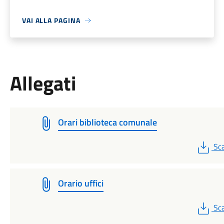
VAI ALLA PAGINA
Allegati
Orari biblioteca comunale
PD
Sca
Orario uffici
PD
Sca