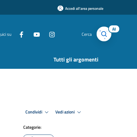
Accedi all'area personale
AI
uici su
Cerca
Tutti gli argomenti
Condividi
Vedi azioni
Categorie: