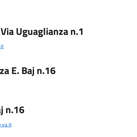
Via Uguaglianza n.1
it
 E. Baj n.16
j n.16
va.it