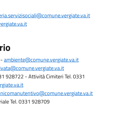
eria.servizisociali@comune.vergiate.va.it
rgiate.va.it
rio
 -
ambiente@comune.vergiate.va.it
rivata@comune.vergiate.va.it
1 928722 - Attività Cimiteri Tel. 0331
giate.va.it
cnicomanutentivo@comune.vergiate.va.it
oriale Tel. 0331 928709