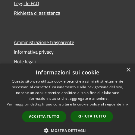
Leggi le FAQ
Richiesta di assistenza
Amministrazione trasparente
Informativa privacy
Note legali
×
Dichiarazione di accessibilità
Informazioni sui cookie
Questo sito web utilizza cookie tecnici e assimilati strettamente
necessari al corretto funzionamento e alla navigazione del sito,
nonché un cookie tecnico analitico al solo fine di elaborare
informazioni statistiche, aggregate e anonime.
RSS
Copyright © 2026 • Comune di
Per maggiori dettagli, può consultare la cookie policy al seguente
link
Accessibilità
Vergiate • Powered by
Privacy
Municipium
Accesso
•
RIFIUTA TUTTO
ACCETTA TUTTO
Cookie
redazione
Mappa del sito
MOSTRA DETTAGLI